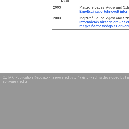
Date
2003
Majzikné Bausz, Ágota
and
Szl
Emeltszintű, értéknövelt info
2003
Majzikné Bausz, Ágota
and
Szl
Információs társadalom - az em
megvalósíthatósága az önkor
SZTAKI Publication Repository is powered by
EPrints 3
which is developed by t
software credits
.