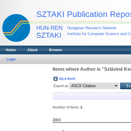
SZTAKI Publication Repos
HUN-REN
Hungarian Research Network
SZTAKI
Institute for Computer Science and Co
Home
About
Browse
Login
Items where Author is "
Szláviné Ke
Up a level
Export as
Number of items:
2
.
2003