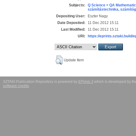
Subjects:
Q Science > QA Mathematic
számítástechnika, számít
Depositing User:
Eszter Nagy
Date Deposited:
11 Dec 2012 15:11
Last Modified:
11 Dec 2012 15:11
URI:
https://eprints.sztaki.hu/id/
Update Item
SZTAKI Publication Repository is powered by
EPrints 3
which is developed by t
software credits
.