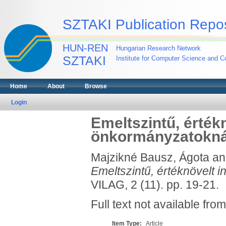
SZTAKI Publication Repos
HUN-REN
Hungarian Research Network
SZTAKI
Institute for Computer Science and Co
Home
About
Browse
Login
Emeltszintű, érték
önkormányzatokná
Majzikné Bausz, Ágota
a
Emeltszintű, értéknövelt 
VILAG, 2 (11). pp. 19-21.
Full text not available from
Item Type:
Article