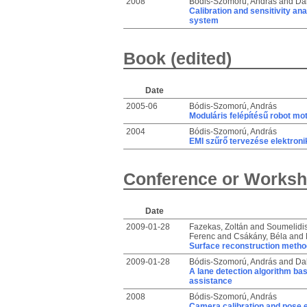
2008
Bódis-Szomorú, András
and
Da
Calibration and sensitivity an
system
Book (edited)
Date
2005-06
Bódis-Szomorú, András
Moduláris felépítésű robot mo
2004
Bódis-Szomorú, András
EMI szűrő tervezése elektron
Conference or Worksh
Date
2009-01-28
Fazekas, Zoltán
and
Soumelidis
Ferenc
and
Csákány, Béla
and
Surface reconstruction method
2009-01-28
Bódis-Szomorú, András
and
Da
A lane detection algorithm bas
assistance
2008
Bódis-Szomorú, András
Camera calibration and pose es