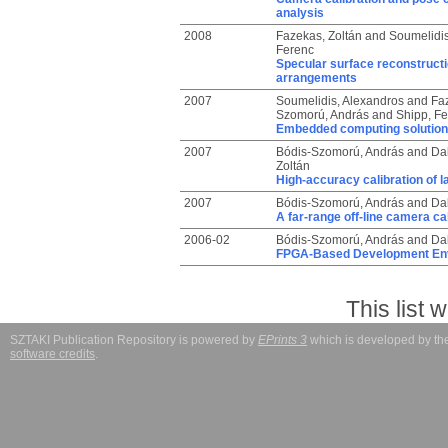
analysis
2008
Fazekas, Zoltán
and
Soumelidis
Ferenc
Specular surface reconstructi
arrangements
2007
Soumelidis, Alexandros
and
Faz
Szomorú, András
and
Shipp, F
Embedded computing solutions
2007
Bódis-Szomorú, András
and
Da
Zoltán
High-accuracy calibration of 
2007
Bódis-Szomorú, András
and
Da
A far-range off-line camera ca
2006-02
Bódis-Szomorú, András
and
Da
FPGA-Based Development Envi
This list
SZTAKI Publication Repository is powered by
EPrints 3
which is developed by t
software credits
.