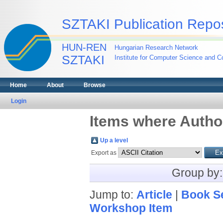
SZTAKI Publication Repos
HUN-REN
Hungarian Research Network
SZTAKI
Institute for Computer Science and Co
Home
About
Browse
Login
Items where Author
Up a level
Export as
Group by
Jump to:
Article
|
Book S
Workshop Item