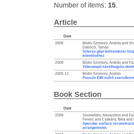
Number of items:
15
.
Article
Date
2008
Bódis-Szomorú, András
and
Vir
Dabóczi, Tamás
Sztereo gépi látórendszer for
követéséhez
2006
Bódis-Szomorú, András
and
Faz
Videoalapú sávelhagyás-detek
2005-12
Bódis-Szomorú, András
Passzív EMI szűrő szervókor
Book Section
Date
2009
Soumelidis, Alexandros
and
Faz
Ferenc
and
Csákány, Béla
and
Specular surface reconstruct
arrangements