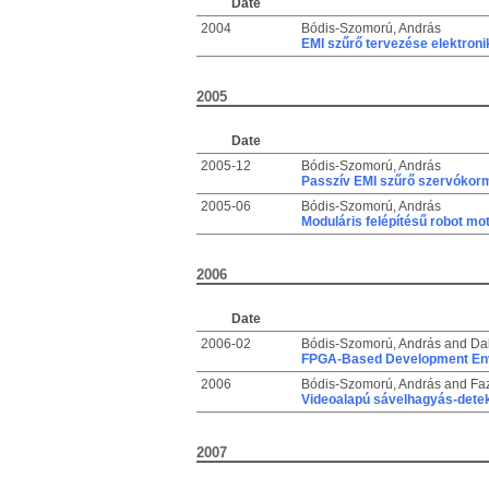
Date
2004
Bódis-Szomorú, András
EMI szűrő tervezése elektron
2005
Date
2005-12
Bódis-Szomorú, András
Passzív EMI szűrő szervókor
2005-06
Bódis-Szomorú, András
Moduláris felépítésű robot mo
2006
Date
2006-02
Bódis-Szomorú, András
and
Da
FPGA-Based Development Envi
2006
Bódis-Szomorú, András
and
Faz
Videoalapú sávelhagyás-detek
2007