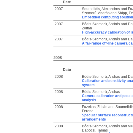
Date
2007
Soumelidis, Alexandros
and
Faz
Szomorú, András
and
Shipp, F
Embedded computing solutions
2007
Bódis-Szomorú, András
and
Da
Zoltán
High-accuracy calibration of 
2007
Bódis-Szomorú, András
and
Da
A far-range off-line camera ca
2008
Date
2008
Bódis-Szomorú, András
and
Da
Calibration and sensitivity an
system
2008
Bódis-Szomorú, András
Camera calibration and pose es
analysis
2008
Fazekas, Zoltán
and
Soumelidis
Ferenc
Specular surface reconstructi
arrangements
2008
Bódis-Szomorú, András
and
Vir
Dabóczi, Tamás