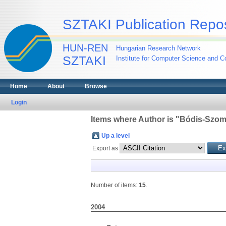
SZTAKI Publication Repos
HUN-REN
Hungarian Research Network
SZTAKI
Institute for Computer Science and Co
Home
About
Browse
Login
Items where Author is "
Bódis-Szom
Up a level
Export as
Number of items:
15
.
2004