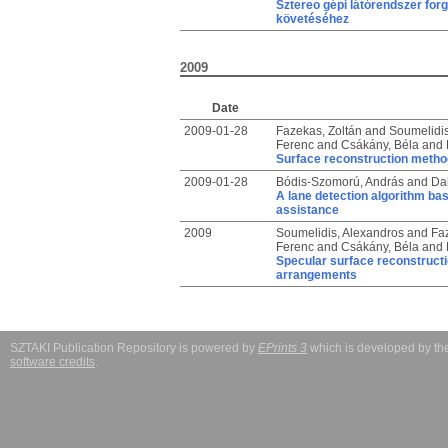
Sztereo gépi látórendszer for
követéséhez
2009
Date
2009-01-28
Fazekas, Zoltán
and
Soumelidis
Ferenc
and
Csákány, Béla
and
Surface reconstruction method
2009-01-28
Bódis-Szomorú, András
and
Da
A lane detection algorithm bas
assistance
2009
Soumelidis, Alexandros
and
Faz
Ferenc
and
Csákány, Béla
and
Specular surface reconstruct
arrangements
SZTAKI Publication Repository is powered by
EPrints 3
which is developed by t
software credits
.