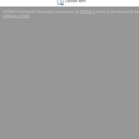
Update Item
SZTAKI Publication Repository is powered by
EPrints 3
which is developed by t
software credits
.