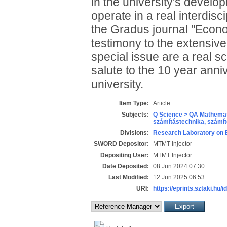
in the university's develo
operate in a real interdisc
the Gradus journal "Econom
testimony to the extensiv
special issue are a real sc
salute to the 10 year anniv
university.
Item Type:
Article
Subjects:
Q Science > QA Mathemat
számítástechnika, szám
Divisions:
Research Laboratory on 
SWORD Depositor:
MTMT Injector
Depositing User:
MTMT Injector
Date Deposited:
08 Jun 2024 07:30
Last Modified:
12 Jun 2025 06:53
URI:
https://eprints.sztaki.hu/i