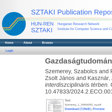
SZTAKI Publication Repos
HUN-REN
Hungarian Research Network
SZTAKI
Institute for Computer Science and Co
Home
About
Browse
Login
Gazdaságtudomány 
Szemerey, Szabolcs
and
Zsolt János
and
Kasznár, A
interdiszciplináris térben.
G
10.47833/2024.2.ECO.00
Text
Szemerey_1_34844092_ny.pdf
Download (729kB)
|
Preview