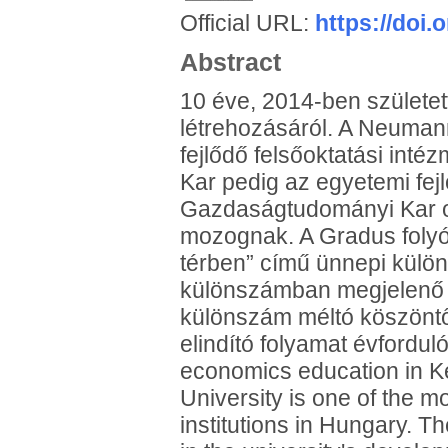
Official URL:
https://doi
Abstract
10 éve, 2014-ben születe
létrehozásáról. A Neuma
fejlődő felsőoktatási in
Kar pedig az egyetemi fej
Gazdaságtudományi Kar okta
mozognak. A Gradus folyói
térben” című ünnepi külön
különszámban megjelenő 2
különszám méltó köszöntőj
elindító folyamat évfordul
economics education in 
University is one of the 
institutions in Hungary. T