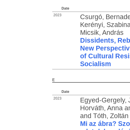
Date
2023
Csurgó, Bernade
Kerényi, Szabin
Micsik, András
Dissidents, Reb
New Perspective
of Cultural Res
Socialism
E
Date
2023
Egyed-Gergely, J
Horváth, Anna
a
and
Tóth, Zoltán
Mi az ábra? Szo