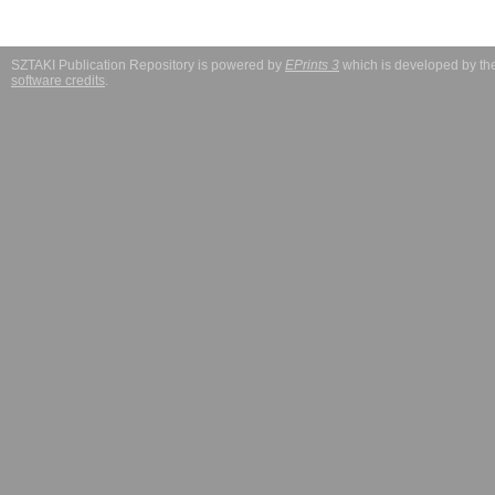
SZTAKI Publication Repository is powered by
EPrints 3
which is developed by t
software credits
.