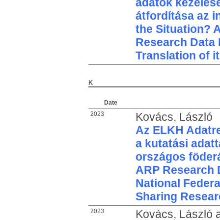
adatok kezelés
átfordítása az 
the Situation? 
Research Data
Translation of i
K
Date
2023
Kovács, László
Az ELKH Adatre
a kutatási adat
országos föder
ARP Research D
National Federa
Sharing Resear
2023
Kovács, László