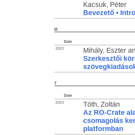
Kacsuk, Péter
Bevezető • Intr
M
Date
2023
Mihály, Eszter
a
Szerkesztői kör
szövegkiadáso
T
Date
2023
Tóth, Zoltán
Az RO-Crate al
csomagolás ke
platformban