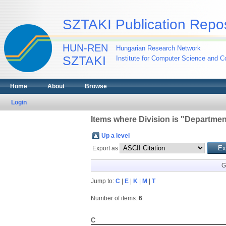
SZTAKI Publication Repos
HUN-REN
Hungarian Research Network
SZTAKI
Institute for Computer Science and Co
Home
About
Browse
Login
Items where Division is "Departmen
Up a level
Export as
G
Jump to:
C
|
E
|
K
|
M
|
T
Number of items:
6
.
C