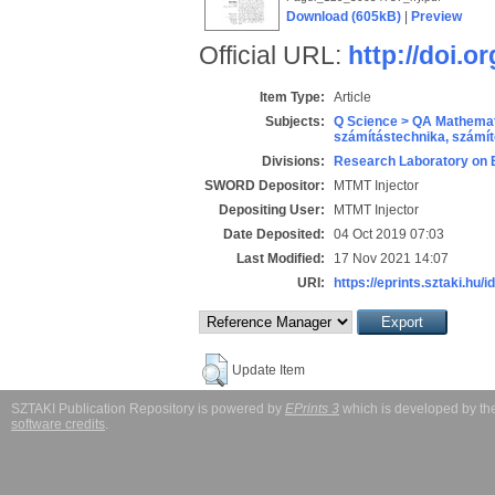
Download (605kB)
|
Preview
Official URL:
http://doi.
Item Type:
Article
Subjects:
Q Science > QA Mathemat
számítástechnika, szám
Divisions:
Research Laboratory on 
SWORD Depositor:
MTMT Injector
Depositing User:
MTMT Injector
Date Deposited:
04 Oct 2019 07:03
Last Modified:
17 Nov 2021 14:07
URI:
https://eprints.sztaki.hu/i
Update Item
SZTAKI Publication Repository is powered by
EPrints 3
which is developed by t
software credits
.