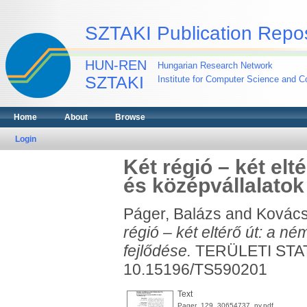
SZTAKI Publication Repos
HUN-REN
Hungarian Research Network
SZTAKI
Institute for Computer Science and Co
Home
About
Browse
Login
Két régió – két elt
és középvállalatok
Páger, Balázs
and
Kovács
régió – két eltérő út: a né
fejlődése.
TERÜLETI STATI
10.15196/TS590201
Text
Pager_129_30654737_ny.pdf