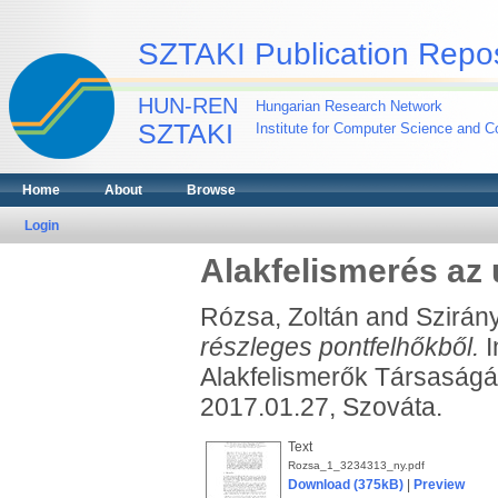
SZTAKI Publication Repos
HUN-REN
Hungarian Research Network
SZTAKI
Institute for Computer Science and Co
Home
About
Browse
Login
Alakfelismerés az 
Rózsa, Zoltán
and
Szirán
részleges pontfelhőkből.
I
Alakfelismerők Társaságá
2017.01.27, Szováta.
Text
Rozsa_1_3234313_ny.pdf
Download (375kB)
|
Preview