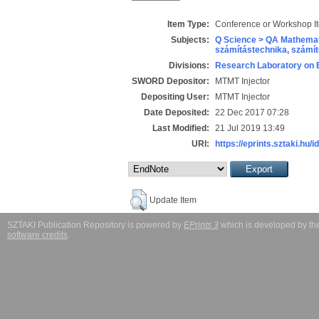
Item Type:
Conference or Workshop I
Subjects:
Q Science > QA Mathemat
számítástechnika, szám
Divisions:
Research Laboratory on 
SWORD Depositor:
MTMT Injector
Depositing User:
MTMT Injector
Date Deposited:
22 Dec 2017 07:28
Last Modified:
21 Jul 2019 13:49
URI:
https://eprints.sztaki.hu/i
Update Item
SZTAKI Publication Repository is powered by
EPrints 3
which is developed by t
software credits
.