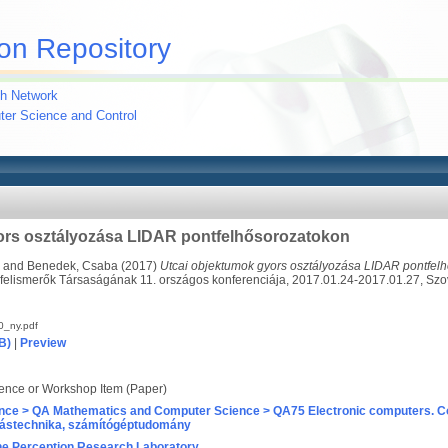
on Repository
h Network
uter Science and Control
ors osztályozása LIDAR pontfelhősorozatokon
and
Benedek, Csaba
(2017)
Utcai objektumok gyors osztályozása LIDAR pontfel
felismerők Társaságának 11. országos konferenciája, 2017.01.24-2017.01.27, Szo
_ny.pdf
B)
|
Preview
ence or Workshop Item (Paper)
nce > QA Mathematics and Computer Science > QA75 Electronic computers. C
ástechnika, számítógéptudomány
e Perception Research Laboratory