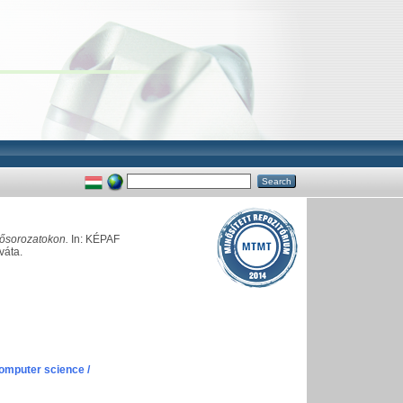
hősorozatokon.
In: KÉPAF
váta.
omputer science /