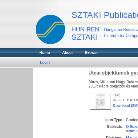
SZTAKI Publicati
HUN-REN
Hungarian Researc
SZTAKI
Institute for Comp
Home
About
Browse
Login
Utcai objektumok gy
Börcs, Attila
and
Nagy, Balázs
2017: Képfeldolgozók és Alak
Text
Borcs_1_3194140
Download (2M
Item Type:
Confer
Subjects:
Q Scie
számít
Divisions:
Machin