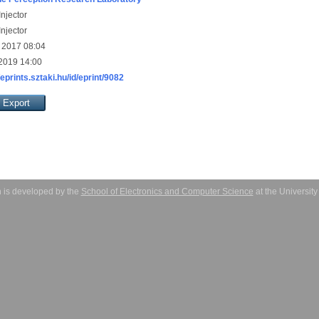
njector
njector
 2017 08:04
 2019 14:00
/eprints.sztaki.hu/id/eprint/9082
 is developed by the
School of Electronics and Computer Science
at the Universit