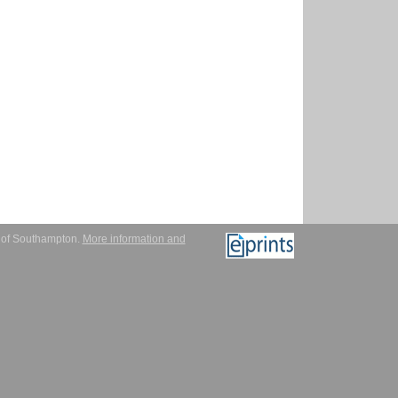
y of Southampton.
More information and