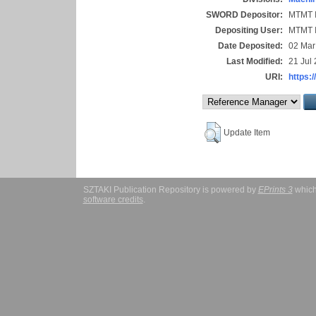
SWORD Depositor:
MTMT I
Depositing User:
MTMT I
Date Deposited:
02 Mar
Last Modified:
21 Jul
URI:
https:/
Update Item
SZTAKI Publication Repository is powered by
EPrints 3
which
software credits
.