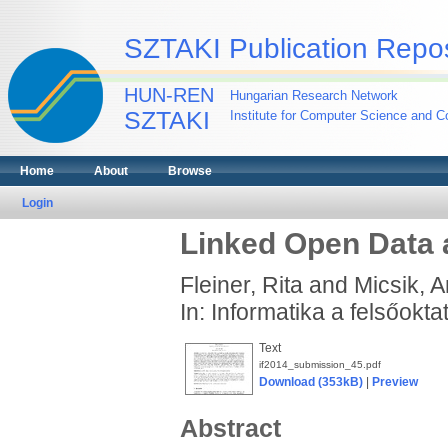
SZTAKI Publication Repos
HUN-REN
Hungarian Research Network
SZTAKI
Institute for Computer Science and Co
Home
About
Browse
Login
Linked Open Data
Fleiner, Rita
and
Micsik, 
In: Informatika a felsőok
Text
if2014_submission_45.pdf
Download (353kB)
|
Preview
Abstract