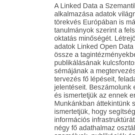
A Linked Data a Szemanti
alkalmazása adatok vilá
törekvés Európában is már 
tanulmányok szerint a fels
oktatás minőségét. Létrejö
adatok Linked Open Data ir
össze a tagintézményekb
publikálásának kulcsfont
sémájának a megtervezése
tervezés fő lépéseit, fela
jelentéseit. Beszámolunk e
és ismertetjük az ennek e
Munkánkban áttekintünk 
ismertetjük, hogy segítsé
információs infrastruktú
négy fő adathalmaz osztá