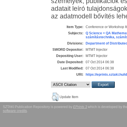
személyek, publikációk é
adatait leíró tulajdonságo
az adatmodell bővítés leh
Item Type:
Conference or Workshop I
Subjects:
Q Science > QA Mathemat
számítástechnika, szám
Divisions:
Department of Distribut
SWORD Depositor:
MTMT Injector
Depositing User:
MTMT Injector
Date Deposited:
07 Oct 2014 06:38
Last Modified:
07 Oct 2014 06:38
URI:
https://eprints.sztaki.hu/i
Update Item
SZTAKI Publication Repository is powered by
EPrints 3
which is developed by t
software credits
.