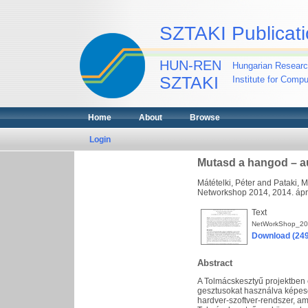
SZTAKI Publicati
HUN-REN
Hungarian Researc
SZTAKI
Institute for Comp
Home
About
Browse
Login
Mutasd a hangod – a
Mátételki, Péter
and
Pataki, 
Networkshop 2014, 2014. ápri
Text
NetWorkShop_20
Download (24
Abstract
A Tolmácskesztyű projektben 
gesztusokat használva képese
hardver-szoftver-rendszer, am