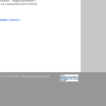
lvükön – vagyis jelnyelven –
 és a (jelnyelvet nem ismerő)
puter science /
y of Southampton.
More information and