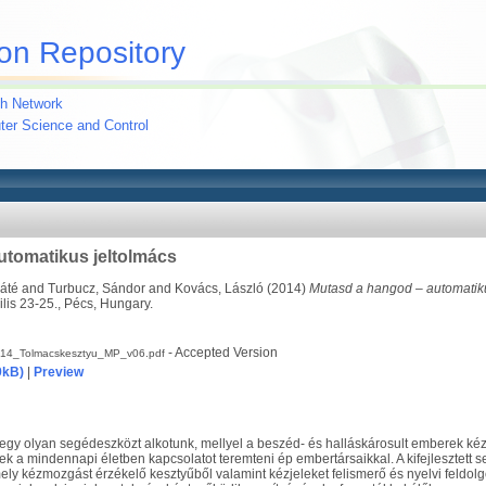
on Repository
h Network
uter Science and Control
utomatikus jeltolmács
Máté
and
Turbucz, Sándor
and
Kovács, László
(2014)
Mutasd a hangod – automatiku
lis 23-25., Pécs, Hungary.
- Accepted Version
14_Tolmacskesztyu_MP_v06.pdf
9kB)
|
Preview
egy olyan segédeszközt alkotunk, mellyel a beszéd- és halláskárosult emberek ké
k a mindennapi életben kapcsolatot teremteni ép embertársaikkal. A kifejlesztett 
ely kézmozgást érzékelő kesztyűből valamint kézjeleket felismerő és nyelvi feldolgo