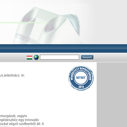
s jeltolmács.
In:
zmozgását, vagyis
segédeszköz egy innovatív
zást végző szoftverből áll. A