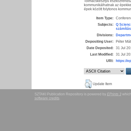
Tolmácskesztyű eszközrendsze
kommunikálhatnak az épekkel. 
épek között folytonos kommuni
Item Type:
Conferen
Subjects:
Q Scienc
számítás
Divisions:
Departme
Depositing User:
Péter Mát
Date Deposited:
31 Jul 20
Last Modified:
31 Jul 20
URI:
https://e
Update Item
SZTAKI Publication Repository is powered by
EPrints 3
which
software credits
.