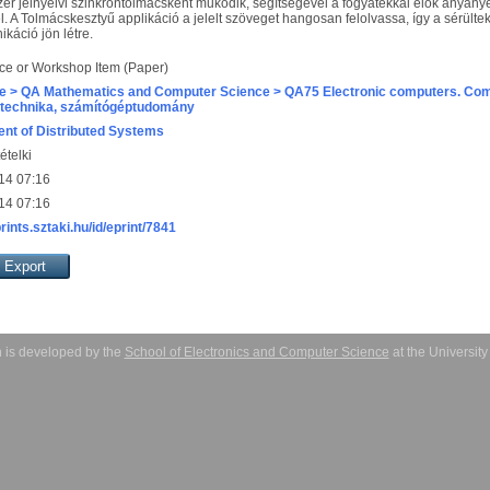
r jelnyelvi szinkrontolmácsként működik, segítségével a fogyatékkal élők anyanye
A Tolmácskesztyű applikáció a jelelt szöveget hangosan felolvassa, így a sérültek
káció jön létre.
ce or Workshop Item (Paper)
e > QA Mathematics and Computer Science > QA75 Electronic computers. Com
technika, számítógéptudomány
nt of Distributed Systems
ételki
14 07:16
14 07:16
prints.sztaki.hu/id/eprint/7841
 is developed by the
School of Electronics and Computer Science
at the Universit