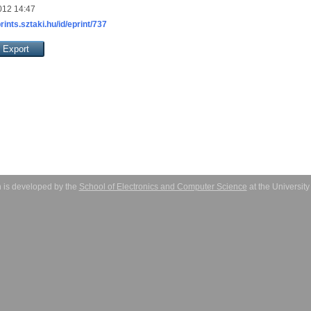
012 14:47
prints.sztaki.hu/id/eprint/737
 is developed by the
School of Electronics and Computer Science
at the Universit