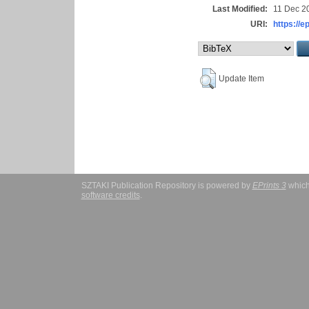
Last Modified:
11 Dec 2
URI:
https://e
Update Item
SZTAKI Publication Repository is powered by
EPrints 3
which
software credits
.