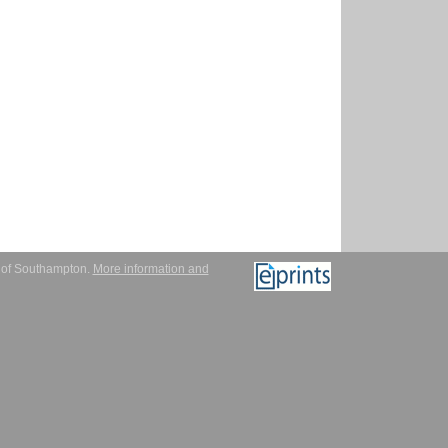
y of Southampton.
More information and