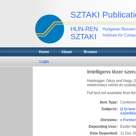
SZTAKI Publicati
HUN-REN
Hungarian Researc
SZTAKI
Institute for Comp
Home
About
Browse
Login
Intelligens lézer sze
Haidegger, Géza
and
Nagy, G
elektronikus mérés és szabá
Full text not available from thi
Item Type:
Conferen
Subjects:
Q Scienc
számítás
Divisions:
x Former
Depositing User:
Eszter N
Date Deposited:
11 Dec 2