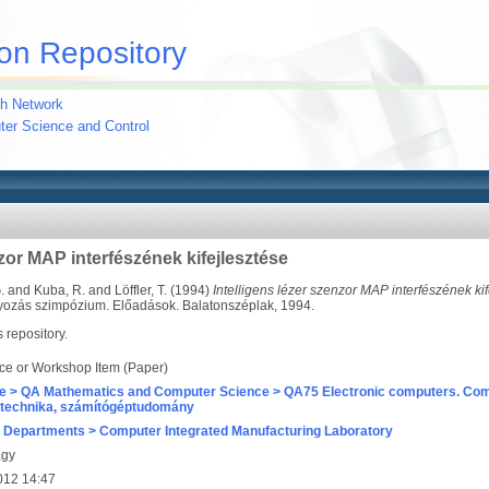
on Repository
h Network
uter Science and Control
nzor MAP interfészének kifejlesztése
.
and
Kuba, R.
and
Löffler, T.
(1994)
Intelligens lézer szenzor MAP interfészének kif
lyozás szimpózium. Előadások. Balatonszéplak, 1994.
s repository.
ce or Workshop Item (Paper)
e > QA Mathematics and Computer Science > QA75 Electronic computers. Com
technika, számítógéptudomány
 Departments > Computer Integrated Manufacturing Laboratory
agy
012 14:47