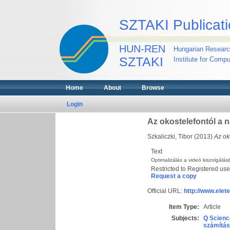
SZTAKI Publicati
HUN-REN
Hungarian Researc
SZTAKI
Institute for Comp
Home
About
Browse
Login
Az okostelefontól a 
Szkaliczki, Tibor
(2013)
Az ok
Text
Optimalizálás a videó kiszolgál
Restricted to Registered use
Request a copy
Official URL:
http://www.ele
Item Type:
Article
Subjects:
Q Scienc
számítás