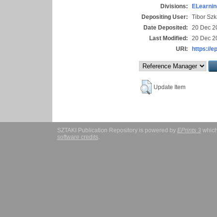
Divisions:
ELearnin
Depositing User:
Tibor Szk
Date Deposited:
20 Dec 2
Last Modified:
20 Dec 2
URI:
https://e
Update Item
SZTAKI Publication Repository is powered by
EPrints 3
which
software credits
.