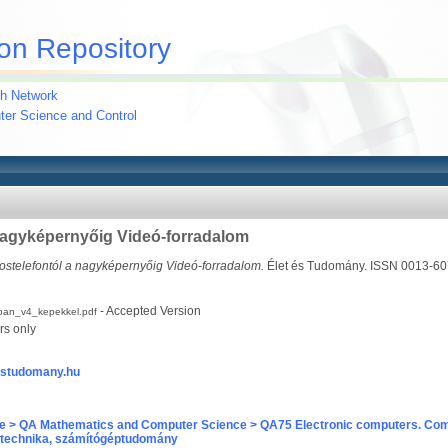
on Repository
h Network
uter Science and Control
nagyképernyőig Videó-forradalom
ostelefontól a nagyképernyőig Videó-forradalom.
Élet és Tudomány. ISSN 0013-6
- Accepted Version
ásban_v4_kepekkel.pdf
rs only
testudomany.hu
e > QA Mathematics and Computer Science > QA75 Electronic computers. Com
technika, számítógéptudomány