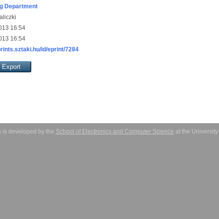
g Department
aliczki
013 16:54
013 16:54
prints.sztaki.hu/id/eprint/7284
 is developed by the
School of Electronics and Computer Science
at the Universit