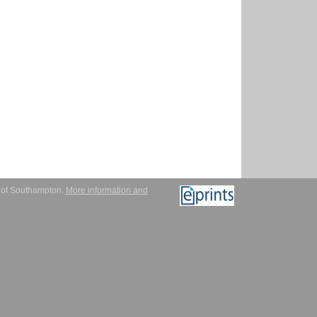
y of Southampton.
More information and