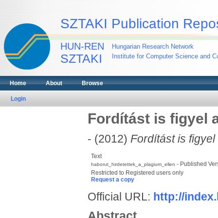
SZTAKI Publication Repos
HUN-REN
Hungarian Research Network
SZTAKI
Institute for Computer Science and Co
Home
About
Browse
Login
Fordítást is figye
- (2012)
Fordítást is figy
Text
- Published Ver
haborut_hirdetettek_a_plagium_ellen
Restricted to Registered users only
Request a copy
Official URL:
http://index
Abstract