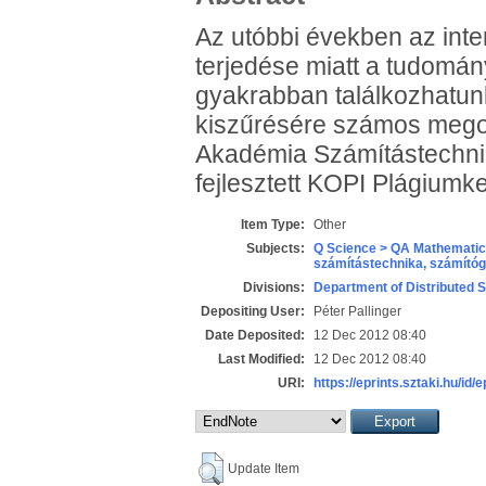
Az utóbbi években az inte
terjedése miatt a tudomán
gyakrabban találkozhatunk
kiszűrésére számos megol
Akadémia Számítástechnika
fejlesztett KOPI Plágiumk
Item Type:
Other
Subjects:
Q Science > QA Mathematic
számítástechnika, számít
Divisions:
Department of Distributed 
Depositing User:
Péter Pallinger
Date Deposited:
12 Dec 2012 08:40
Last Modified:
12 Dec 2012 08:40
URI:
https://eprints.sztaki.hu/id/
Update Item