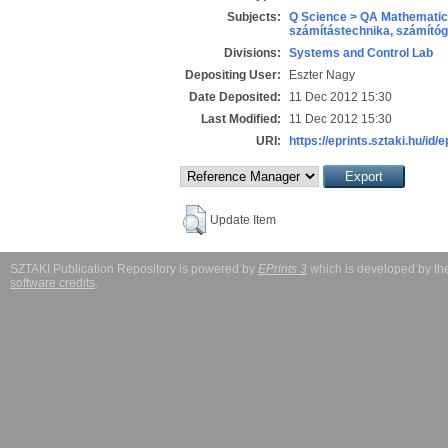
Subjects:
Q Science > QA Mathematic
számítástechnika, számít
Divisions:
Systems and Control Lab
Depositing User:
Eszter Nagy
Date Deposited:
11 Dec 2012 15:30
Last Modified:
11 Dec 2012 15:30
URI:
https://eprints.sztaki.hu/id/
Update Item
SZTAKI Publication Repository is powered by
EPrints 3
which is developed by t
software credits
.