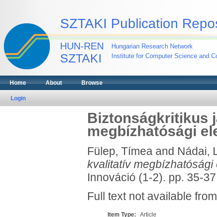
SZTAKI Publication Repos
HUN-REN
Hungarian Research Network
SZTAKI
Institute for Computer Science and Co
Home
About
Browse
Login
Biztonságkritikus 
megbízhatósági e
Fülep, Tímea
and
Nádai, 
kvalitatív megbízhatósági
Innováció (1-2). pp. 35-37
Full text not available from
Item Type:
Article