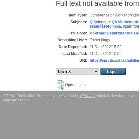
Full text not available from
Item Type:
Conference or Workshop Item
Subjects:
Q Science > QA Mathematic
számítástechnika, számít
Divisions:
x Former Departments > Ge
Depositing User:
Eszter Nagy
Date Deposited:
11 Dec 2012 15:09
Last Modified:
11 Dec 2012 15:09
URI:
https://eprints.sztaki.hu/id/
Update Item
SZTAKI Publication Repository is powered by
EPrints 3
which is developed by t
software credits
.