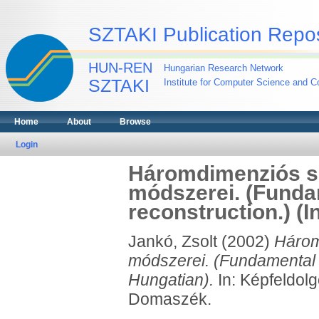
SZTAKI Publication Repos
HUN-REN
Hungarian Research Network
SZTAKI
Institute for Computer Science and Co
Home
About
Browse
Login
Háromdimenziós sz
módszerei. (Funda
reconstruction.) (I
Jankó, Zsolt
(2002)
Három
módszerei. (Fundamental 
Hungatian).
In: Képfeldolg
Domaszék.