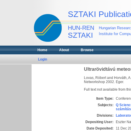
SZTAKI Publicati
HUN-REN
Hungarian Researc
SZTAKI
Institute for Comp
Home
About
Browse
Login
Ultrarövidtávú meteo
Lovas, Róbert
and
Horváth, A
Networkshop 2002. Eger.
Full text not available from thi
Item Type:
Conferen
Subjects:
Q Scienc
számítás
Divisions:
Laborato
Depositing User:
Eszter N
Date Deposited:
11 Dec 2