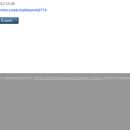
012 15:08
prints.sztaki.hu/id/eprint/2774
 is developed by the
School of Electronics and Computer Science
at the Universit