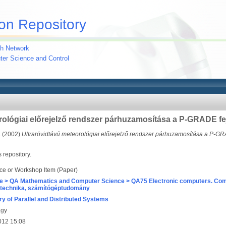
on Repository
h Network
uter Science and Control
rológiai előrejelző rendszer párhuzamosítása a P-GRADE fe
.
(2002)
Ultrarövidtávú meteorológiai előrejelző rendszer párhuzamosítása a P-GRA
s repository.
ce or Workshop Item (Paper)
e > QA Mathematics and Computer Science > QA75 Electronic computers. Com
technika, számítógéptudomány
ry of Parallel and Distributed Systems
agy
012 15:08