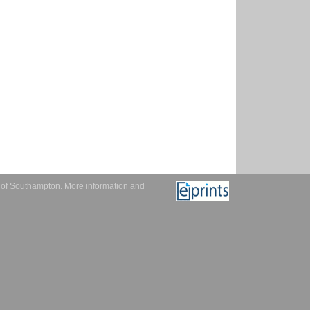
y of Southampton.
More information and