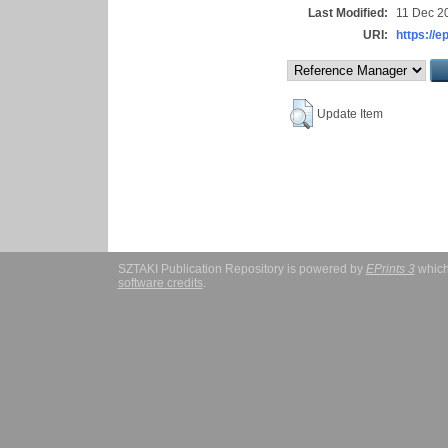
Last Modified:
11 Dec 2
URI:
https://e
Update Item
SZTAKI Publication Repository is powered by
EPrints 3
which
software credits
.