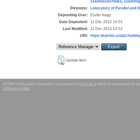
számítástechnika, számít
Divisions:
Laboratory of Parallel and 
Depositing User:
Eszter Nagy
Date Deposited:
11 Dec 2012 14:53
Last Modified:
11 Dec 2012 14:53
URI:
https://eprints.sztaki.hu/id/
Update Item
SZTAKI Publication Repository is powered by
EPrints 3
which is developed by t
software credits
.