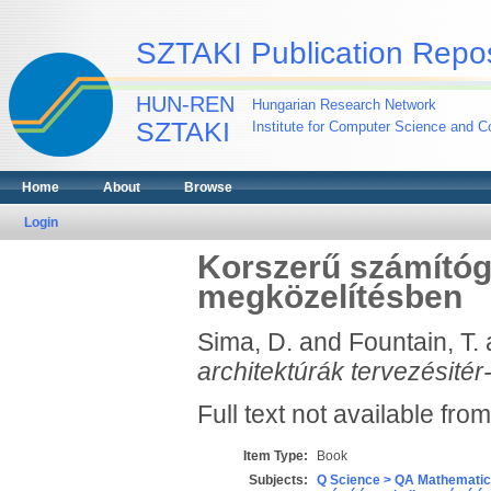
SZTAKI Publication Repos
HUN-REN
Hungarian Research Network
SZTAKI
Institute for Computer Science and Co
Home
About
Browse
Login
Korszerű számítógé
megközelítésben
Sima, D.
and
Fountain, T.
architektúrák tervezésité
Full text not available from
Item Type:
Book
Subjects:
Q Science > QA Mathematic