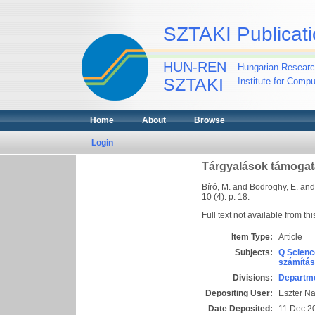
SZTAKI Publicati
HUN-REN
Hungarian Researc
SZTAKI
Institute for Comp
Home
About
Browse
Login
Tárgyalások támogat
Bíró, M.
and
Bodroghy, E.
an
10 (4). p. 18.
Full text not available from thi
Item Type:
Article
Subjects:
Q Scienc
számítás
Divisions:
Departme
Depositing User:
Eszter N
Date Deposited:
11 Dec 2