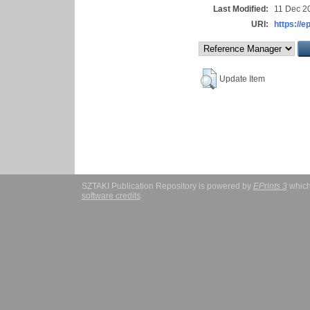
Last Modified:
11 Dec 2
URI:
https://e
Update Item
SZTAKI Publication Repository is powered by
EPrints 3
which
software credits
.