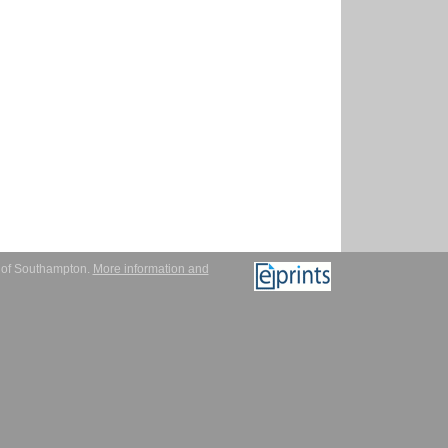
y of Southampton.
More information and