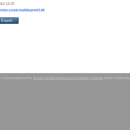
012 12:37
prints.sztaki.hu/id/eprint/146
 is developed by the
School of Electronics and Computer Science
at the Universit