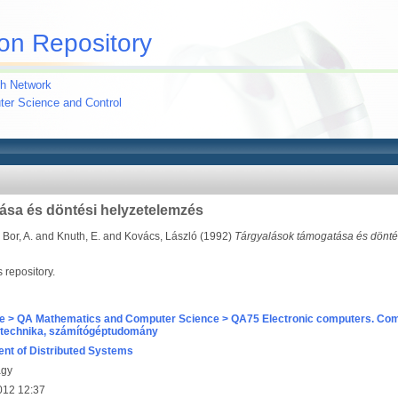
on Repository
h Network
uter Science and Control
ása és döntési helyzetelemzés
d
Bor, A.
and
Knuth, E.
and
Kovács, László
(1992)
Tárgyalások támogatása és dönté
s repository.
e > QA Mathematics and Computer Science > QA75 Electronic computers. Com
technika, számítógéptudomány
nt of Distributed Systems
agy
012 12:37