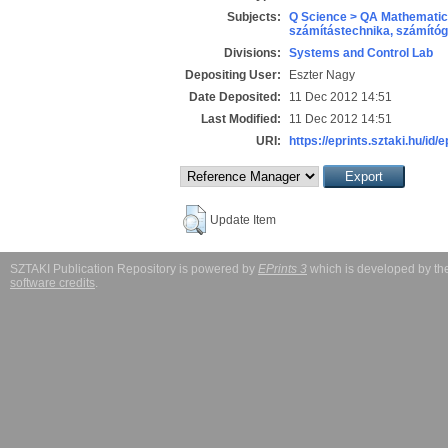
Subjects:
Q Science > QA Mathematic
számítástechnika, számít
Divisions:
Systems and Control Lab
Depositing User:
Eszter Nagy
Date Deposited:
11 Dec 2012 14:51
Last Modified:
11 Dec 2012 14:51
URI:
https://eprints.sztaki.hu/id/
Update Item
SZTAKI Publication Repository is powered by
EPrints 3
which is developed by t
software credits
.