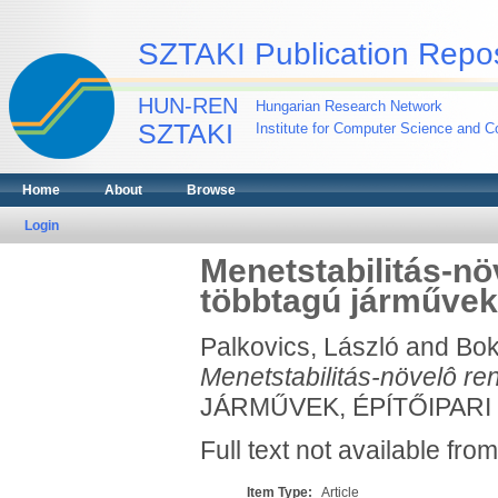
SZTAKI Publication Repos
HUN-REN
Hungarian Research Network
SZTAKI
Institute for Computer Science and Co
Home
About
Browse
Login
Menetstabilitás-nö
többtagú járművek
Palkovics, László
and
Bok
Menetstabilitás-növelô re
JÁRMŰVEK, ÉPÍTŐIPARI 
Full text not available from
Item Type:
Article