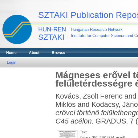
SZTAKI Publication Repos
HUN-REN
Hungarian Research Network
SZTAKI
Institute for Computer Science and Co
Home
About
Browse
Login
Mágneses erővel tö
felületérdességre 
Kovács, Zsolt Ferenc
an
Miklós
and
Kodácsy, Jáno
erővel történő felületheng
C45 acélon.
GRADUS, 7 (2
Text
Kovacs_366_31614724_ny.pdf