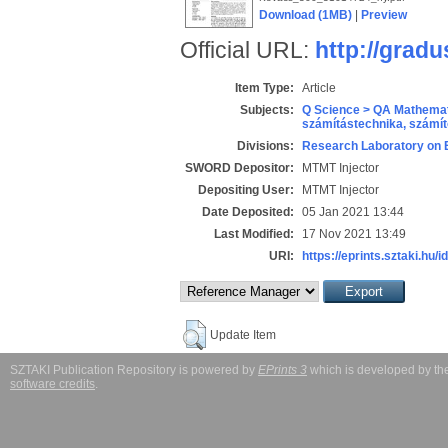
Download (1MB)
|
Preview
Official URL:
http://grad
Item Type:
Article
Subjects:
Q Science > QA Mathemat
számítástechnika, szám
Divisions:
Research Laboratory on 
SWORD Depositor:
MTMT Injector
Depositing User:
MTMT Injector
Date Deposited:
05 Jan 2021 13:44
Last Modified:
17 Nov 2021 13:49
URI:
https://eprints.sztaki.hu/i
Update Item
SZTAKI Publication Repository is powered by
EPrints 3
which is developed by t
software credits
.